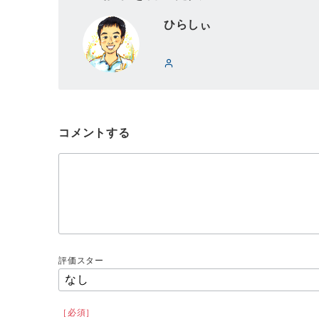
ひらしぃ
コメントする
評価スター
［必須］