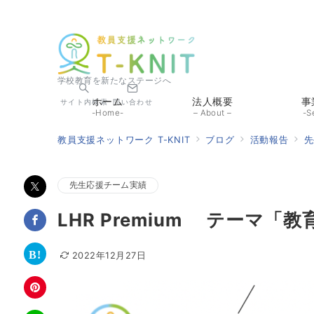
学校教育を新たなステージへ
ホーム
法人概要
事
サイト内検索
問い合わせ
-Home-
– About –
-S
教員支援ネットワーク T-KNIT
ブログ
活動報告
先
先生応援チーム実績
LHR Premium テーマ
2022年12月27日