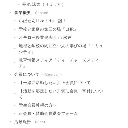
長池 涼太（りょうた）
事業概要
-Service-
いばせんLive！da・談！
学校と家庭の第三の場『LHR』
オモロー授業発表会 in 水戸
地域と学校の間に立つ人の学びの場『コミュ
シティ』
教育情報メディア『ティーチャーズメディ
ア』
会員について
– Member –
【一緒に活動したい】正会員について
【活動を応援したい】賛助会員・寄付につい
て
学生会員希望の方へ
正会員・賛助会員退会フォーム
活動報告
-Report-