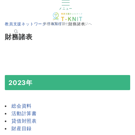
メニュー
教員支援ネットワーク T-KNIT
財務諸表
学校教育を新たなステージへ
財務諸表
サイト内検索
2023年
総会資料
活動計算書
貸借対照表
財産目録