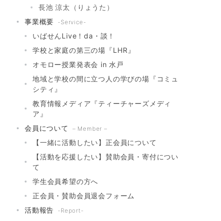
長池 涼太（りょうた）
事業概要
-Service-
いばせんLive！da・談！
学校と家庭の第三の場『LHR』
オモロー授業発表会 in 水戸
地域と学校の間に立つ人の学びの場『コミュ
シティ』
教育情報メディア『ティーチャーズメディ
ア』
会員について
– Member –
【一緒に活動したい】正会員について
【活動を応援したい】賛助会員・寄付につい
て
学生会員希望の方へ
正会員・賛助会員退会フォーム
活動報告
-Report-