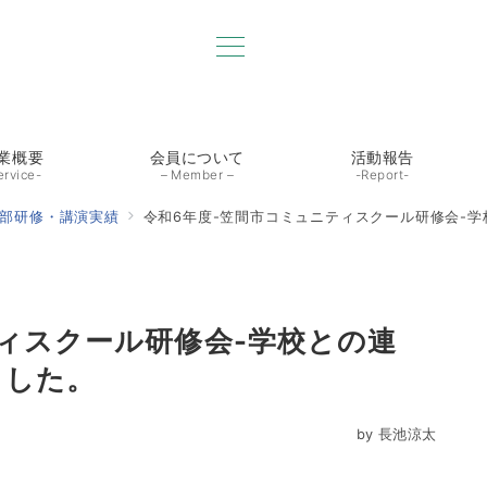
業概要
会員について
活動報告
ervice-
– Member –
-Report-
部研修・講演実績
令和6年度-笠間市コミュニティスクール研修会-
ィスクール研修会-学校との連
ました。
by
長池涼太