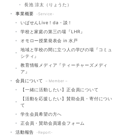
長池 涼太（りょうた）
事業概要
-Service-
いばせんLive！da・談！
学校と家庭の第三の場『LHR』
オモロー授業発表会 in 水戸
地域と学校の間に立つ人の学びの場『コミュ
シティ』
教育情報メディア『ティーチャーズメディ
ア』
会員について
– Member –
【一緒に活動したい】正会員について
【活動を応援したい】賛助会員・寄付につい
て
学生会員希望の方へ
正会員・賛助会員退会フォーム
活動報告
-Report-