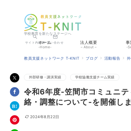
学校教育を新たなステージへ
ホーム
法人概要
事
サイト内検索
問い合わせ
-Home-
– About –
-S
教員支援ネットワーク T-KNIT
ブログ
活動報告
外
外部研修・講演実績
学校協働支援チーム実績
令和6年度-笠間市コミュニテ
絡・調整について-を開催し
2024年8月22日