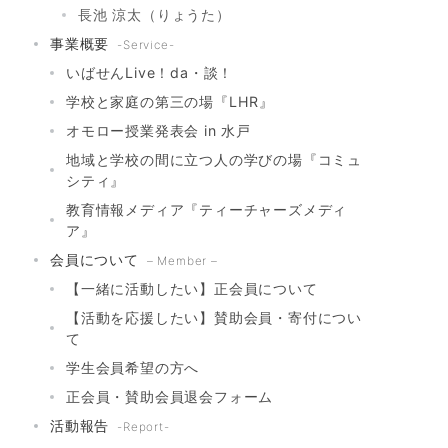
長池 涼太（りょうた）
事業概要
-Service-
いばせんLive！da・談！
学校と家庭の第三の場『LHR』
オモロー授業発表会 in 水戸
地域と学校の間に立つ人の学びの場『コミュ
シティ』
教育情報メディア『ティーチャーズメディ
ア』
会員について
– Member –
【一緒に活動したい】正会員について
【活動を応援したい】賛助会員・寄付につい
て
学生会員希望の方へ
正会員・賛助会員退会フォーム
活動報告
-Report-