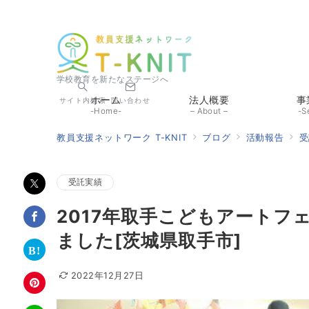
学校教育を新たなステージへ
ホーム
法人概要
事
サイト内検索
問い合わせ
-Home-
– About –
-S
教員支援ネットワーク T-KNIT
ブログ
活動報告
受
受託実績
2017年取手こどもアート
ました[茨城県取手市]
2022年12月27日