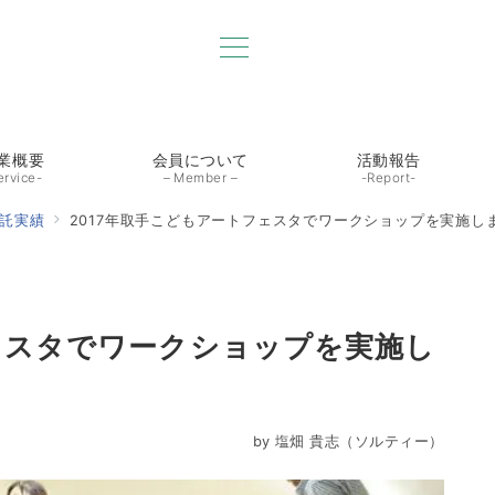
業概要
会員について
活動報告
ervice-
– Member –
-Report-
託実績
2017年取手こどもアートフェスタでワークショップを実施しま
フェスタでワークショップを実施し
by
塩畑 貴志（ソルティー）