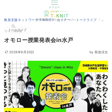
メニュー
教員支援ネットワーク T-KNIT
セミナー
トークライブ
オモロ
学校教育を新たなステージへ
トークライブ
サイト内検索
オモロー授業発表会in水戸
2026年6月30日
by
長池涼太