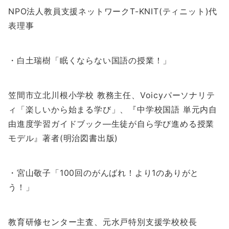
NPO法人教員支援ネットワークT-KNIT(ティニット)代
表理事
・白土瑞樹「眠くならない国語の授業！」
笠間市立北川根小学校 教務主任、Voicyパーソナリテ
ィ「楽しいから始まる学び」、『中学校国語 単元内自
由進度学習ガイドブック―生徒が自ら学び進める授業
モデル』著者(明治図書出版)
・宮山敬子「100回のがんばれ！より1のありがと
う！」
教育研修センター主査、元水戸特別支援学校校長