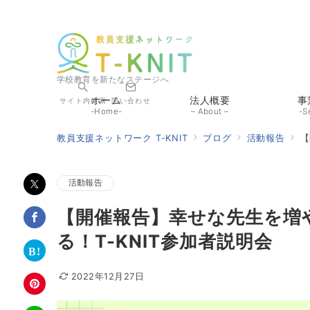
学校教育を新たなステージへ
ホーム
法人概要
事
サイト内検索
問い合わせ
-Home-
– About –
-S
教員支援ネットワーク T-KNIT
ブログ
活動報告
【
活動報告
【開催報告】幸せな先生を増
る！T-KNIT参加者説明会
2022年12月27日