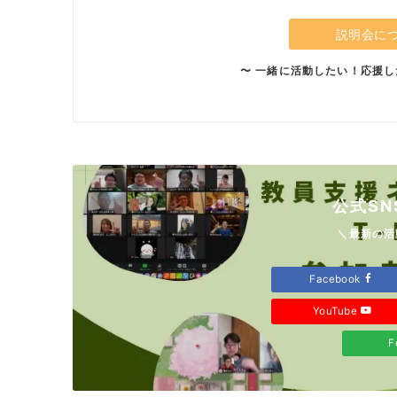
説明会に
〜 一緒に活動したい！応援し
公式SN
＼最新の活
Facebook
YouTube
F