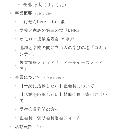
長池 涼太（りょうた）
事業概要
-Service-
いばせんLive！da・談！
学校と家庭の第三の場『LHR』
オモロー授業発表会 in 水戸
地域と学校の間に立つ人の学びの場『コミュ
シティ』
教育情報メディア『ティーチャーズメディ
ア』
会員について
– Member –
【一緒に活動したい】正会員について
【活動を応援したい】賛助会員・寄付につい
て
学生会員希望の方へ
正会員・賛助会員退会フォーム
活動報告
-Report-