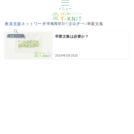
メニュー
教員支援ネットワーク T-KNIT
ブログ
卒業文集
学校教育を新たなステージへ
会員コラム
卒業文集は必要か？
サイト内検索
2024年3月25日