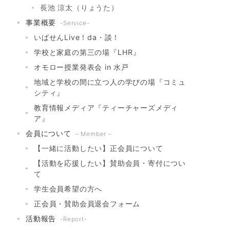
長池 涼太（りょうた）
事業概要
-Service-
いばせんLive！da・談！
学校と家庭の第三の場『LHR』
オモロー授業発表会 in 水戸
地域と学校の間に立つ人の学びの場『コミュ
シティ』
教育情報メディア『ティーチャーズメディ
ア』
会員について
– Member –
【一緒に活動したい】正会員について
【活動を応援したい】賛助会員・寄付につい
て
学生会員希望の方へ
正会員・賛助会員退会フォーム
活動報告
-Report-