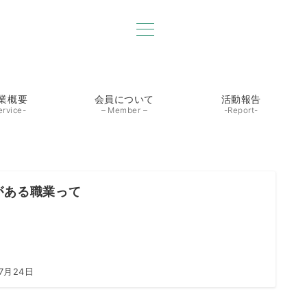
業概要
会員について
活動報告
ervice-
– Member –
-Report-
がある職業って
7月24日