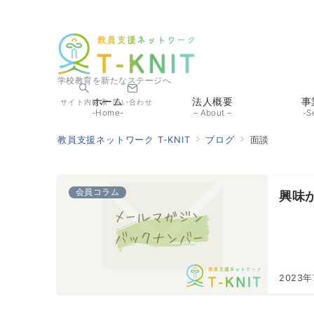
学校教育を新たなステージへ
ホーム
法人概要
事
サイト内検索
問い合わせ
-Home-
– About –
-S
教員支援ネットワーク T-KNIT
ブログ
面談
会員コラム
興味
2023年