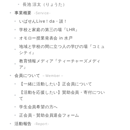
長池 涼太（りょうた）
事業概要
-Service-
いばせんLive！da・談！
学校と家庭の第三の場『LHR』
オモロー授業発表会 in 水戸
地域と学校の間に立つ人の学びの場『コミュ
シティ』
教育情報メディア『ティーチャーズメディ
ア』
会員について
– Member –
【一緒に活動したい】正会員について
【活動を応援したい】賛助会員・寄付につい
て
学生会員希望の方へ
正会員・賛助会員退会フォーム
活動報告
-Report-