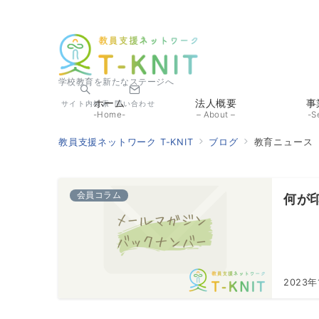
学校教育を新たなステージへ
ホーム
法人概要
事
サイト内検索
問い合わせ
-Home-
– About –
-S
教員支援ネットワーク T-KNIT
ブログ
教育ニュース
会員コラム
何が
2023年