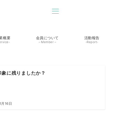
業概要
会員について
活動報告
ervice-
– Member –
-Report-
印象に残りましたか？
1月16日