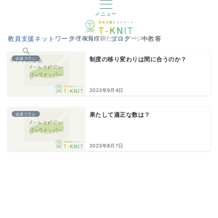
メニュー
教員支援ネットワーク T-KNIT
ブログ
中教審
学校教育を新たなステージへ
会員コラム
制度の移り変わりは間に合うのか？
サイト内検索
2023年9月4日
会員コラム
果たして適正な数は？
2023年8月7日