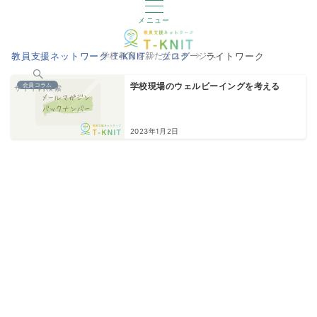
メニュー
教員支援ネットワーク T-KNIT
ブログ
ライトワーク
学校教育を新たなステージへ
会員コラム
学校現場のウェルビーイングを考える
サイト内検索
2023年1月2日