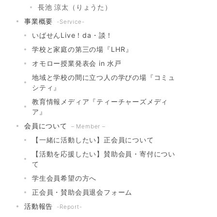
長池 涼太（りょうた）
事業概要
-Service-
いばせんLive！da・談！
学校と家庭の第三の場『LHR』
オモロー授業発表会 in 水戸
地域と学校の間に立つ人の学びの場『コミュ
シティ』
教育情報メディア『ティーチャーズメディ
ア』
会員について
– Member –
【一緒に活動したい】正会員について
【活動を応援したい】賛助会員・寄付につい
て
学生会員希望の方へ
正会員・賛助会員退会フォーム
活動報告
-Report-