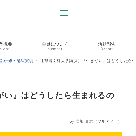
業概要
会員について
活動報告
ervice-
– Member –
-Report-
部研修・講演実績
【都留文科大学講演】『生きがい』はどうしたら
がい』はどうしたら生まれるの
by
塩畑 貴志（ソルティー）