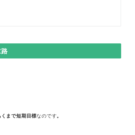
末路
あくまで短期目標
なのです
。