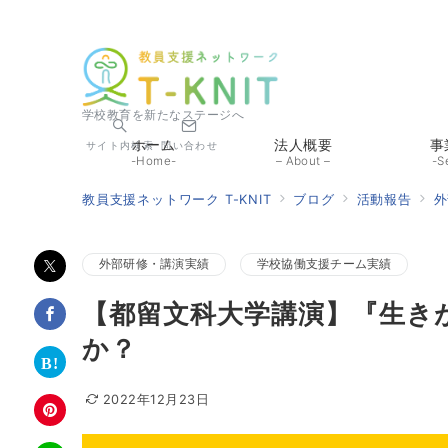
学校教育を新たなステージへ
ホーム
法人概要
事
サイト内検索
問い合わせ
-Home-
– About –
-S
教員支援ネットワーク T-KNIT
ブログ
活動報告
外
外部研修・講演実績
学校協働支援チーム実績
【都留文科大学講演】『生き
か？
2022年12月23日