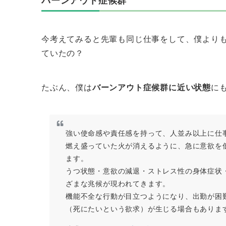
バーンアウト症候群
今考えてみると先輩も同じ仕事をして、僕より
ていたの？
たぶん、僕は
バーンアウト症候群に近い状態
に
強い使命感や責任感を持って、人並み以上に仕
燃え盛っていた火が消えるように、急に意欲を
ます。
うつ状態・意欲の減退・ストレス性の身体症状
ざまな兆候が現われてきます。
機能不全な行動が目立つようになり、出勤が困
（死にたいという欲求）が生じる場合もありま