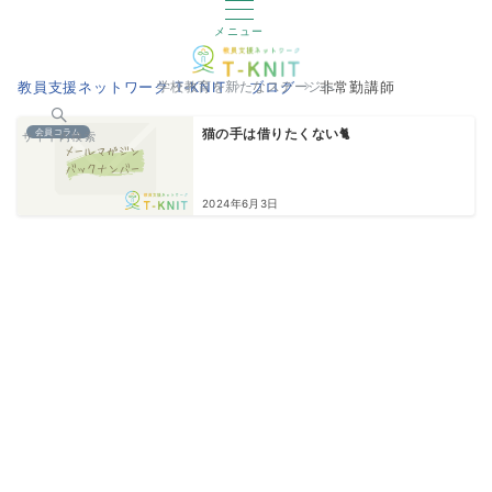
メニュー
教員支援ネットワーク T-KNIT
ブログ
非常勤講師
学校教育を新たなステージへ
会員コラム
猫の手は借りたくない🐈
サイト内検索
2024年6月3日