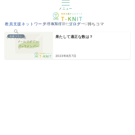
メニュー
教員支援ネットワーク T-KNIT
ブログ
持ちコマ
学校教育を新たなステージへ
会員コラム
果たして適正な数は？
サイト内検索
2023年8月7日